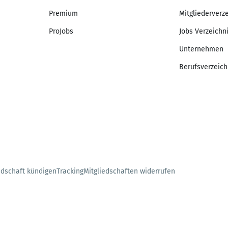
Premium
Mitgliederverz
ProJobs
Jobs Verzeichn
Unternehmen
Berufsverzeich
edschaft kündigen
Tracking
Mitgliedschaften widerrufen