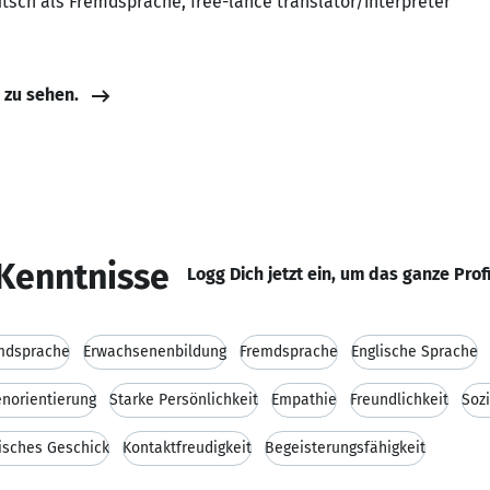
eutsch als Fremdsprache, free-lance translator/interpreter
e zu sehen.
Kenntnisse
Logg Dich jetzt ein, um das ganze Prof
emdsprache
Erwachsenenbildung
Fremdsprache
Englische Sprache
norientierung
Starke Persönlichkeit
Empathie
Freundlichkeit
Soz
isches Geschick
Kontaktfreudigkeit
Begeisterungsfähigkeit