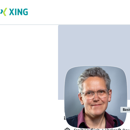
Nicolas Kruska
Basi
ist offen für Projekte. 🔎