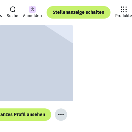
Stellenanzeige schalten
ts
Suche
Anmelden
Produkte
anzes Profil ansehen