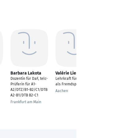
Barbara Lakota
Valérie Liersch
Abdulrahman
Alshalaby
Dozentin für DaF, telc-
Lehrkraft für Deutsch
---
Prüferin für A1-
als Fremdsprache
A2/DTZ/B1-B2/C1/DTB
Kempten
Aachen
A2-B1/DTB B2-C1
Frankfurt am Main