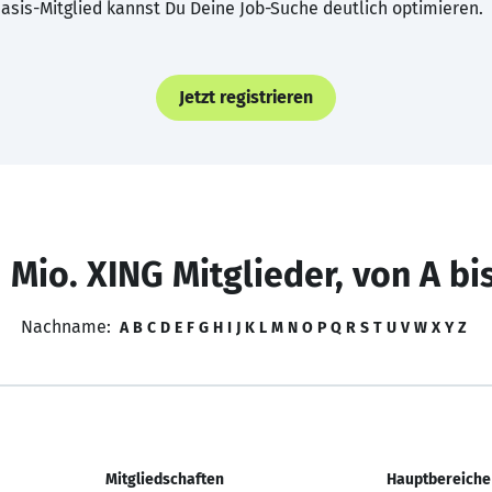
asis-Mitglied kannst Du Deine Job-Suche deutlich optimieren.
Jetzt registrieren
 Mio. XING Mitglieder, von A bi
Nachname:
A
B
C
D
E
F
G
H
I
J
K
L
M
N
O
P
Q
R
S
T
U
V
W
X
Y
Z
Mitgliedschaften
Hauptbereiche