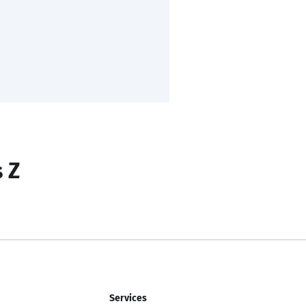
s Z
Services