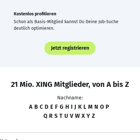
Kostenlos profitieren
Schon als Basis-Mitglied kannst Du Deine Job-Suche
deutlich optimieren.
Jetzt registrieren
21 Mio. XING Mitglieder, von A bis Z
Nachname:
A
B
C
D
E
F
G
H
I
J
K
L
M
N
O
P
Q
R
S
T
U
V
W
X
Y
Z