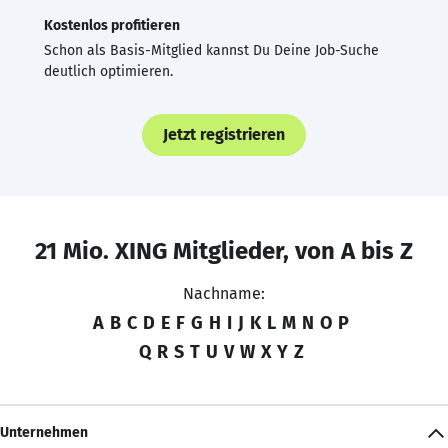
Kostenlos profitieren
Schon als Basis-Mitglied kannst Du Deine Job-Suche
deutlich optimieren.
Jetzt registrieren
21 Mio. XING Mitglieder, von A bis Z
Nachname:
A
B
C
D
E
F
G
H
I
J
K
L
M
N
O
P
Q
R
S
T
U
V
W
X
Y
Z
Unternehmen