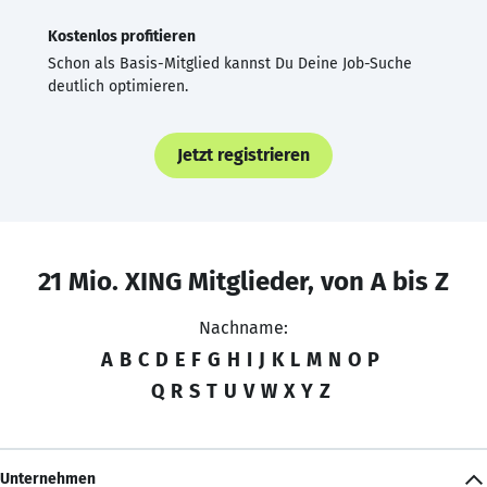
Kostenlos profitieren
Schon als Basis-Mitglied kannst Du Deine Job-Suche
deutlich optimieren.
Jetzt registrieren
21 Mio. XING Mitglieder, von A bis Z
Nachname:
A
B
C
D
E
F
G
H
I
J
K
L
M
N
O
P
Q
R
S
T
U
V
W
X
Y
Z
Unternehmen