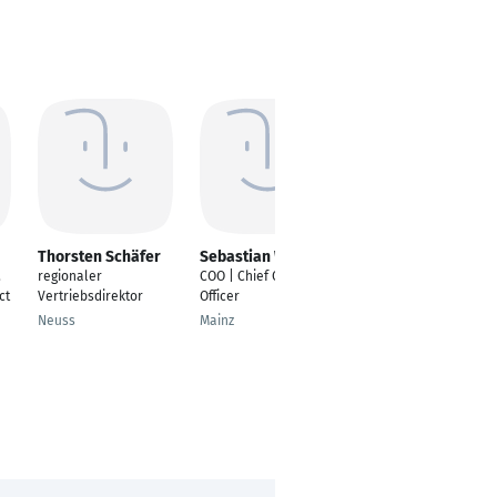
Thorsten Schäfer
Sebastian Weber
Johanna Bouko
,
regionaler
COO | Chief Operating
Partnerships & Sales
ct
Vertriebsdirektor
Officer
Manager
Neuss
Mainz
Berlin
n