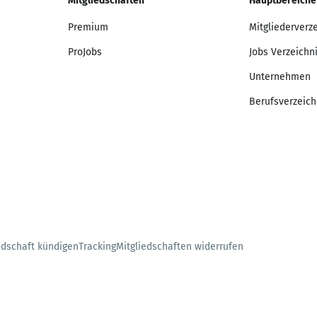
Mitgliedschaften
Hauptbereiche
Premium
Mitgliederverz
ProJobs
Jobs Verzeichn
Unternehmen
Berufsverzeich
edschaft kündigen
Tracking
Mitgliedschaften widerrufen