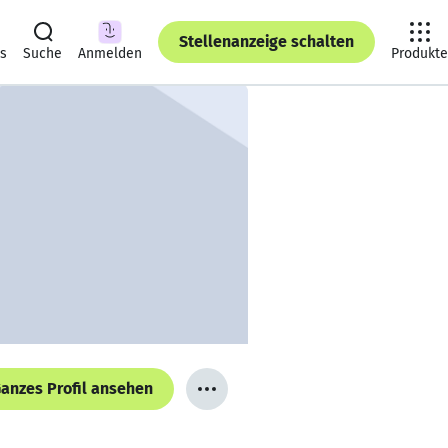
Stellenanzeige schalten
ts
Suche
Anmelden
Produkte
anzes Profil ansehen