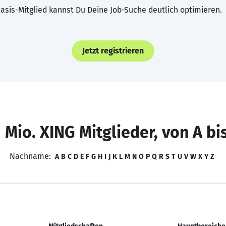
asis-Mitglied kannst Du Deine Job-Suche deutlich optimieren.
Jetzt registrieren
 Mio. XING Mitglieder, von A bi
Nachname:
A
B
C
D
E
F
G
H
I
J
K
L
M
N
O
P
Q
R
S
T
U
V
W
X
Y
Z