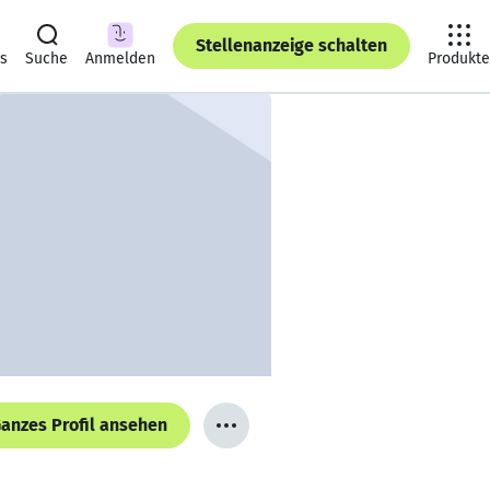
Stellenanzeige schalten
ts
Suche
Anmelden
Produkte
anzes Profil ansehen