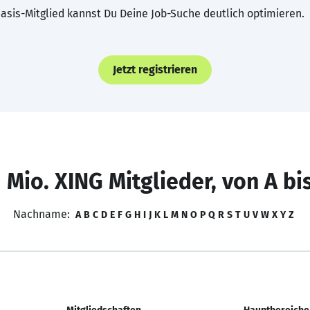
asis-Mitglied kannst Du Deine Job-Suche deutlich optimieren.
Jetzt registrieren
 Mio. XING Mitglieder, von A bi
Nachname:
A
B
C
D
E
F
G
H
I
J
K
L
M
N
O
P
Q
R
S
T
U
V
W
X
Y
Z