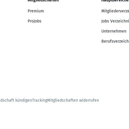
Mitgliedschaften
Hauptbereiche
Premium
Mitgliederverz
ProJobs
Jobs Verzeichn
Unternehmen
Berufsverzeich
edschaft kündigen
Tracking
Mitgliedschaften widerrufen