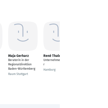
Maja Gerharz
René Thaler
Paul Busch
Beraterin in der
Unternehmensberate
Senior Referent
Regionaldirektion
r
Kunden- und
Baden-Württemberg
Produktmanagement
Hamburg
- Produktmanager
Raum Stuttgart
Karten
Berlin