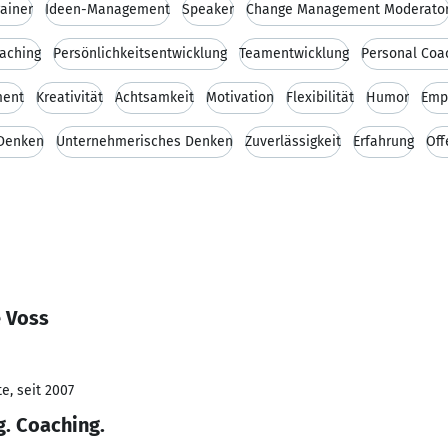
rainer
Ideen-Management
Speaker
Change Management Moderato
aching
Persönlichkeitsentwicklung
Teamentwicklung
Personal Coa
ment
Kreativität
Achtsamkeit
Motivation
Flexibilität
Humor
Emp
 Denken
Unternehmerisches Denken
Zuverlässigkeit
Erfahrung
Off
e Voss
e, seit 2007
g. Coaching.