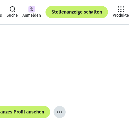
Stellenanzeige schalten
ts
Suche
Anmelden
Produkte
anzes Profil ansehen