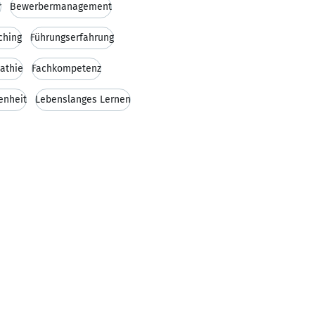
r
Bewerbermanagement
ching
Führungserfahrung
athie
Fachkompetenz
enheit
Lebenslanges Lernen