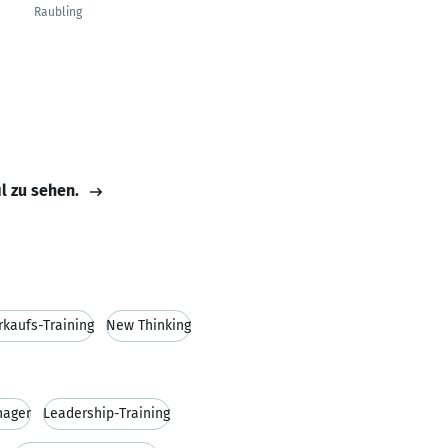
Raubling
il zu sehen.
rkaufs-Training
New Thinking
nager
Leadership-Training