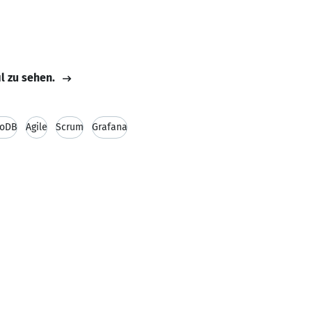
il zu sehen.
oDB
Agile
Scrum
Grafana