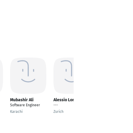
Mubashir Ali
Alessio Longhi
Suleman Khan
Software Engineer
---
Software Engineer
Karachi
Zurich
Frankfurt am Main