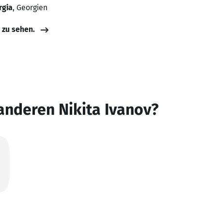
orgia
, Georgien
e zu sehen.
anderen Nikita Ivanov?