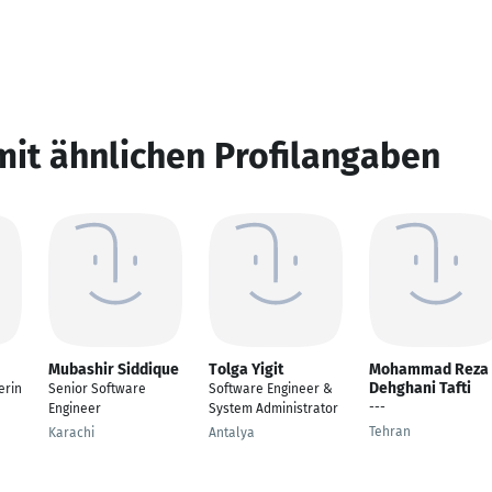
mit ähnlichen Profilangaben
Mubashir Siddique
Tolga Yigit
Mohammad Reza
Dehghani Tafti
erin
Senior Software
Software Engineer &
---
Engineer
System Administrator
Tehran
Karachi
Antalya