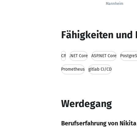
Mannheim
Fähigkeiten und 
C#
.NET Core
ASP.NET Core
Postgre
Prometheus
gitlab CI/CD
Werdegang
Berufserfahrung von Nikita