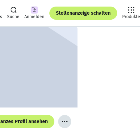
Stellenanzeige schalten
ts
Suche
Anmelden
Produkte
anzes Profil ansehen