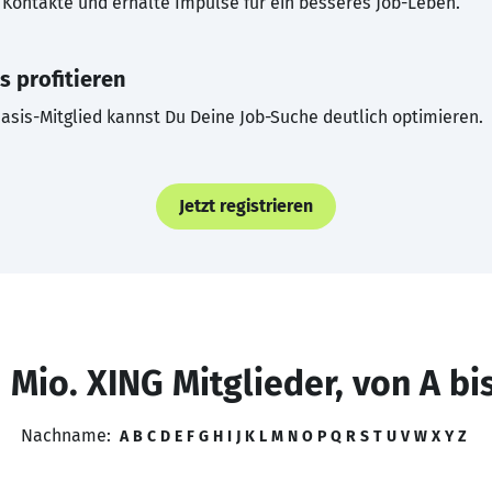
Kontakte und erhalte Impulse für ein besseres Job-Leben.
s profitieren
asis-Mitglied kannst Du Deine Job-Suche deutlich optimieren.
Jetzt registrieren
 Mio. XING Mitglieder, von A bi
Nachname:
A
B
C
D
E
F
G
H
I
J
K
L
M
N
O
P
Q
R
S
T
U
V
W
X
Y
Z