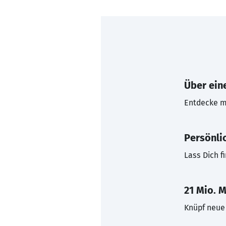
Über eine
Entdecke mi
Persönli
Lass Dich f
21 Mio. M
Knüpf neue 