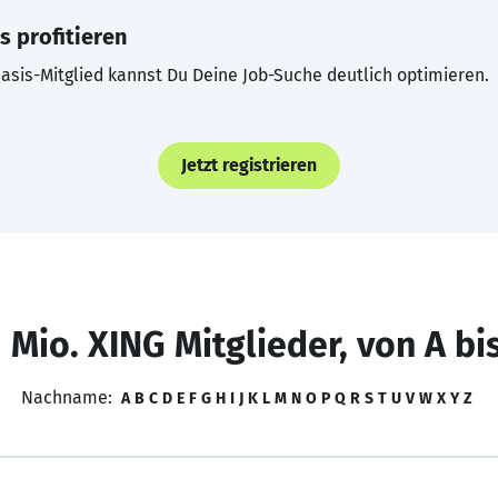
s profitieren
asis-Mitglied kannst Du Deine Job-Suche deutlich optimieren.
Jetzt registrieren
 Mio. XING Mitglieder, von A bi
Nachname:
A
B
C
D
E
F
G
H
I
J
K
L
M
N
O
P
Q
R
S
T
U
V
W
X
Y
Z