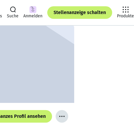
Stellenanzeige schalten
ts
Suche
Anmelden
Produkte
anzes Profil ansehen