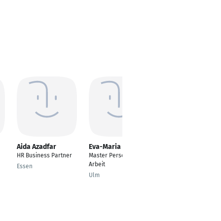
Aida Azadfar
Eva-Maria Gareis
Sena Grimm
HR Business Partner
Master Personal und
HR Business Partnerin
Arbeit
Essen
Neuwied
Ulm