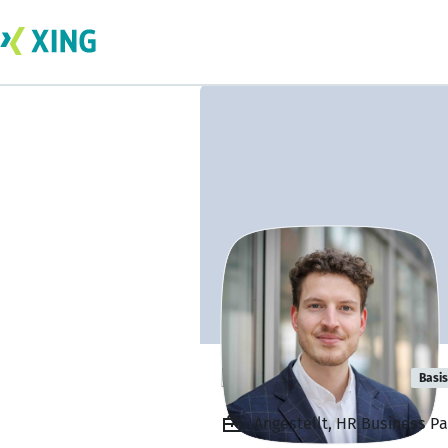
Niklas Winkler
Basis
Angestellt, HR Business P