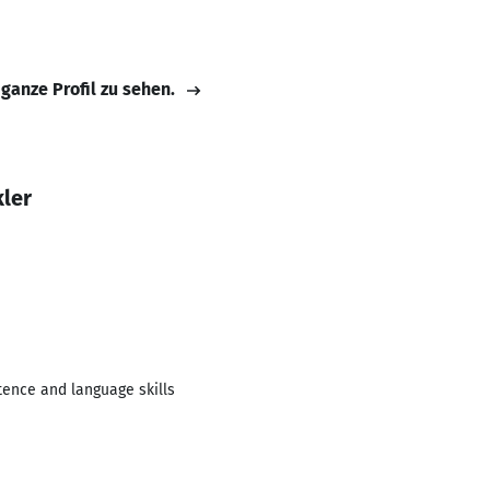
 ganze Profil zu sehen.
kler
tence and language skills