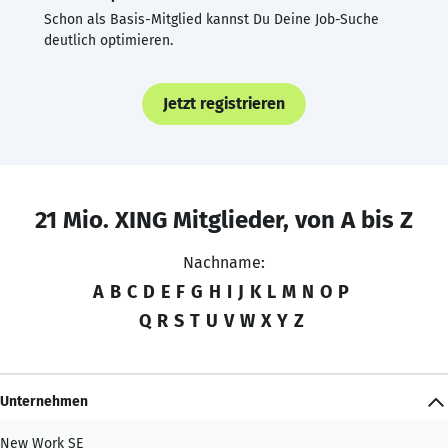
Schon als Basis-Mitglied kannst Du Deine Job-Suche
deutlich optimieren.
Jetzt registrieren
21 Mio. XING Mitglieder, von A bis Z
Nachname:
A
B
C
D
E
F
G
H
I
J
K
L
M
N
O
P
Q
R
S
T
U
V
W
X
Y
Z
Unternehmen
New Work SE