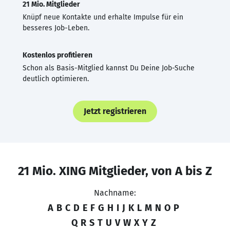
21 Mio. Mitglieder
Knüpf neue Kontakte und erhalte Impulse für ein
besseres Job-Leben.
Kostenlos profitieren
Schon als Basis-Mitglied kannst Du Deine Job-Suche
deutlich optimieren.
Jetzt registrieren
21 Mio. XING Mitglieder, von A bis Z
Nachname:
A
B
C
D
E
F
G
H
I
J
K
L
M
N
O
P
Q
R
S
T
U
V
W
X
Y
Z