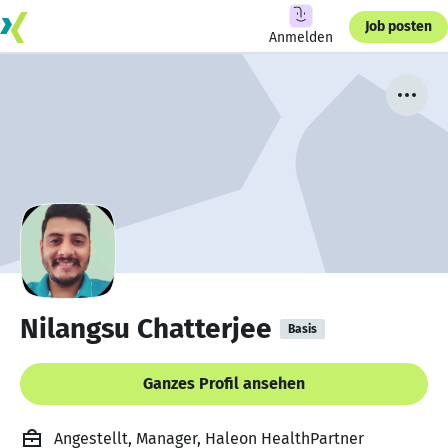
Job posten
Anmelden
Nilangsu Chatterjee
Basis
Ganzes Profil ansehen
Angestellt, Manager, Haleon HealthPartner