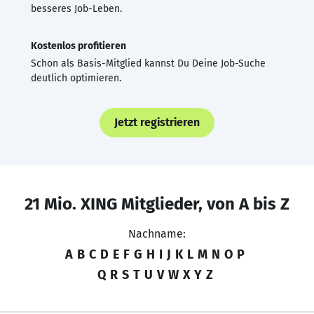
besseres Job-Leben.
Kostenlos profitieren
Schon als Basis-Mitglied kannst Du Deine Job-Suche
deutlich optimieren.
Jetzt registrieren
21 Mio. XING Mitglieder, von A bis Z
Nachname:
A
B
C
D
E
F
G
H
I
J
K
L
M
N
O
P
Q
R
S
T
U
V
W
X
Y
Z