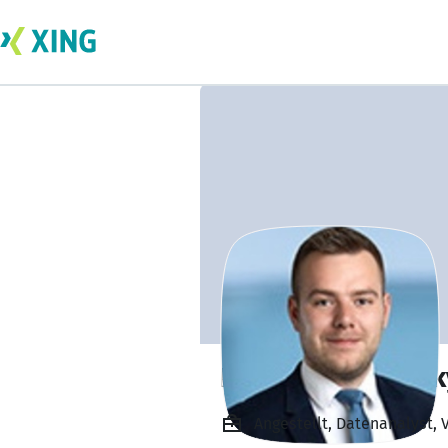
Nils Matuschewsk
Angestellt, Datenanalyst,