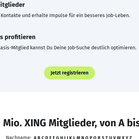
itglieder
Kontakte und erhalte Impulse für ein besseres Job-Leben.
s profitieren
asis-Mitglied kannst Du Deine Job-Suche deutlich optimieren.
Jetzt registrieren
 Mio. XING Mitglieder, von A bi
Nachname:
A
B
C
D
E
F
G
H
I
J
K
L
M
N
O
P
Q
R
S
T
U
V
W
X
Y
Z