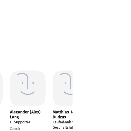
Alexander (Alex)
Matthias-Magnus
Chukwuka Akibor
Lang
Dudzus
Engineering
IT-Supporter
Kaufmännischer
Consultant
Geschäftsführer
Zürich
Darmstadt