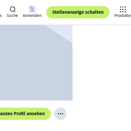
Stellenanzeige schalten
ts
Suche
Anmelden
Produkte
anzes Profil ansehen