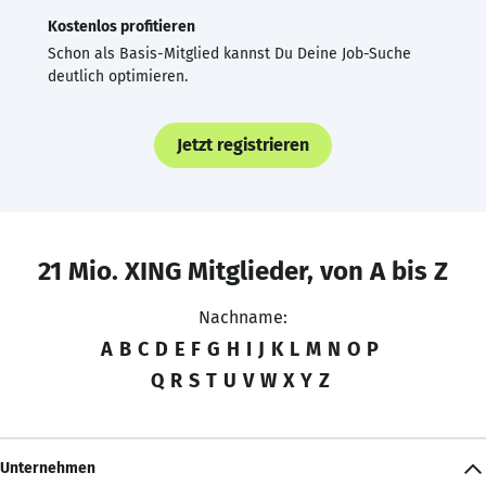
Kostenlos profitieren
Schon als Basis-Mitglied kannst Du Deine Job-Suche
deutlich optimieren.
Jetzt registrieren
21 Mio. XING Mitglieder, von A bis Z
Nachname:
A
B
C
D
E
F
G
H
I
J
K
L
M
N
O
P
Q
R
S
T
U
V
W
X
Y
Z
Unternehmen