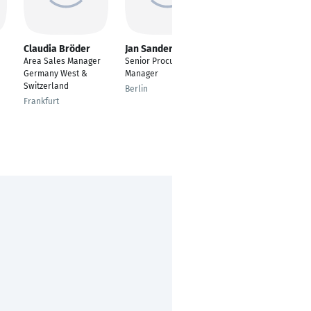
Claudia Bröder
Jan Sander
Markus Helten
Area Sales Manager
Senior Procurement
Strategischer Einkauf
Germany West &
Manager
Düsseldorf
Switzerland
Berlin
Frankfurt