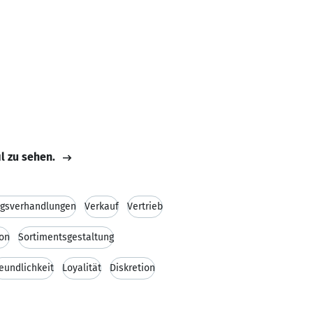
il zu sehen.
agsverhandlungen
Verkauf
Vertrieb
ion
Sortimentsgestaltung
eundlichkeit
Loyalität
Diskretion