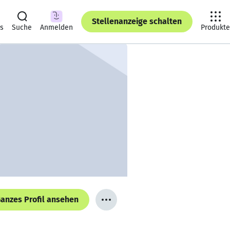
Stellenanzeige schalten
ts
Suche
Anmelden
Produkte
anzes Profil ansehen