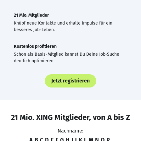
21 Mio. Mitglieder
Knüpf neue Kontakte und erhalte Impulse für ein
besseres Job-Leben.
Kostenlos profitieren
Schon als Basis-Mitglied kannst Du Deine Job-Suche
deutlich optimieren.
Jetzt registrieren
21 Mio. XING Mitglieder, von A bis Z
Nachname:
A
B
C
D
E
F
G
H
I
J
K
L
M
N
O
P