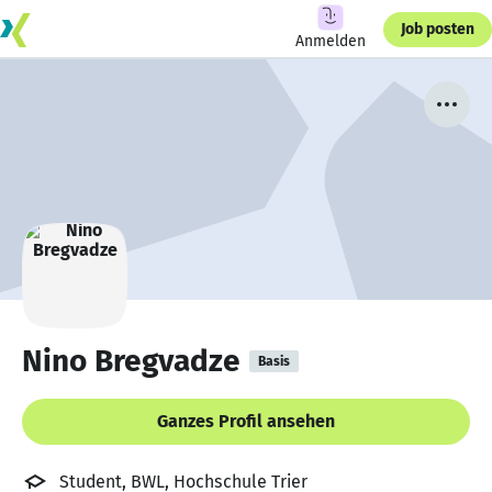
Job posten
Anmelden
Nino Bregvadze
Basis
Ganzes Profil ansehen
Student, BWL, Hochschule Trier