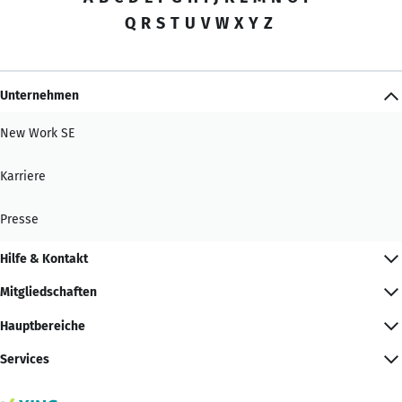
Q
R
S
T
U
V
W
X
Y
Z
Unternehmen
New Work SE
Karriere
Presse
Hilfe & Kontakt
Mitgliedschaften
Hauptbereiche
Services