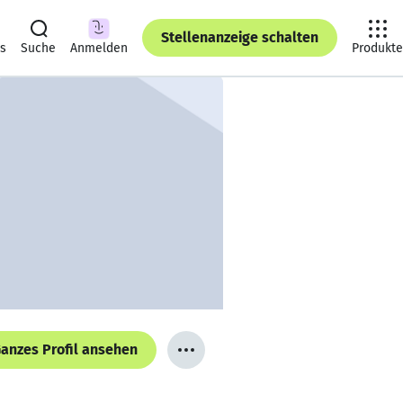
Stellenanzeige schalten
ts
Suche
Anmelden
Produkte
anzes Profil ansehen