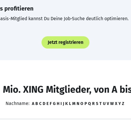
s profitieren
asis-Mitglied kannst Du Deine Job-Suche deutlich optimieren.
Jetzt registrieren
 Mio. XING Mitglieder, von A bi
Nachname:
A
B
C
D
E
F
G
H
I
J
K
L
M
N
O
P
Q
R
S
T
U
V
W
X
Y
Z