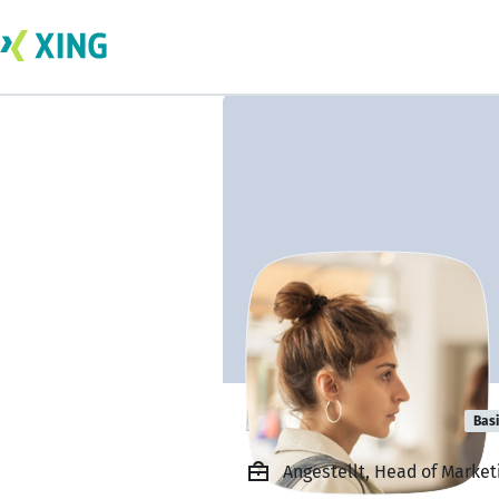
Nino Silagadze
Bas
Angestellt, Head of Marke