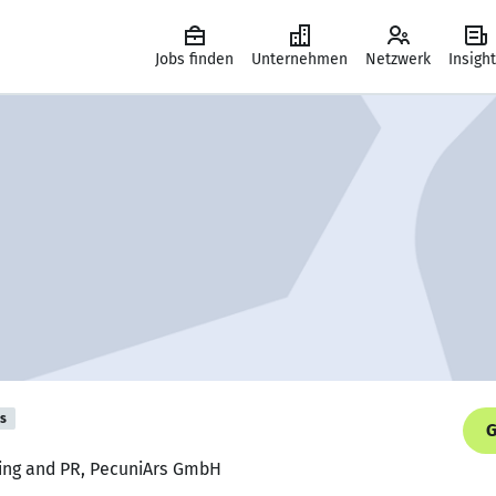
Jobs finden
Unternehmen
Netzwerk
Insigh
is
G
ting and PR, PecuniArs GmbH