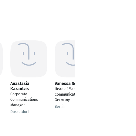
Anastasia
Vanessa Schnabel
Saskia
Kazantzis
Lewandowski
Head of Marketing &
Corporate
Senior Manager
Communications
Communications
Marketing
Germany
Manager
Remscheid
Berlin
Düsseldorf