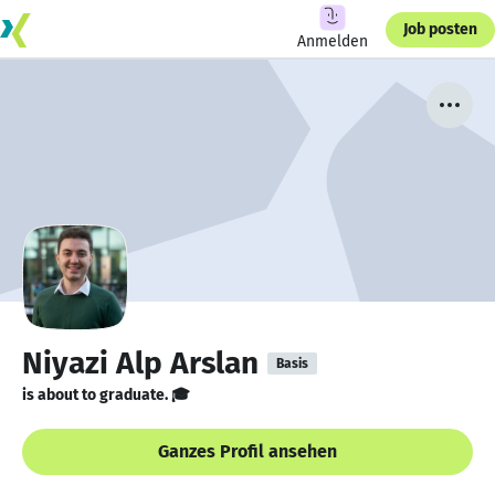
Job posten
Anmelden
Niyazi Alp Arslan
Basis
is about to graduate. 🎓
Ganzes Profil ansehen