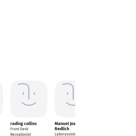
rading collins
Manuel Josè
Aleksej Shilkovski
Redlich
Front Desk
---
Laborassistent R&D
Receptionist
Demir Hisar