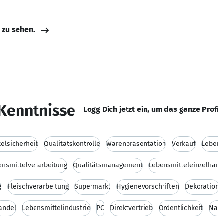
e zu sehen.
Kenntnisse
Logg Dich jetzt ein, um das ganze Prof
elsicherheit
Qualitätskontrolle
Warenpräsentation
Verkauf
Lebe
ensmittelverarbeitung
Qualitätsmanagement
Lebensmitteleinzelha
g
Fleischverarbeitung
Supermarkt
Hygienevorschriften
Dekoratio
andel
Lebensmittelindustrie
PC
Direktvertrieb
Ordentlichkeit
Na