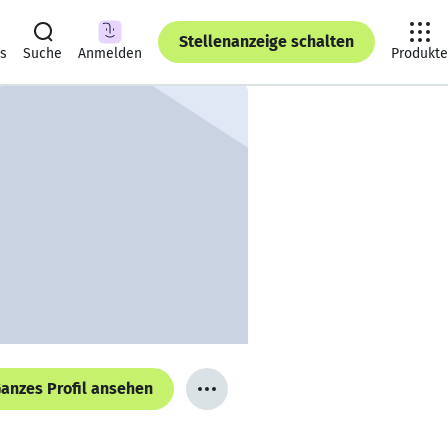
Stellenanzeige schalten
ts
Suche
Anmelden
Produkte
anzes Profil ansehen