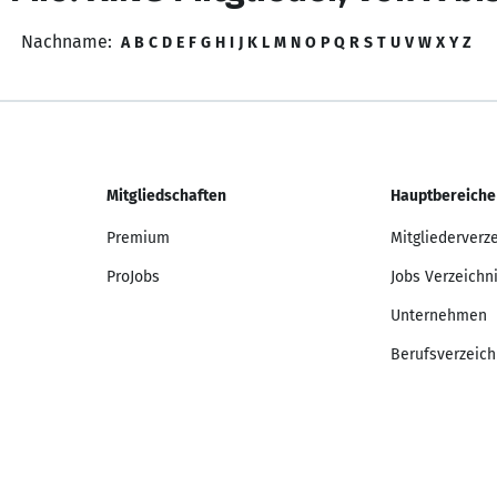
Nachname:
A
B
C
D
E
F
G
H
I
J
K
L
M
N
O
P
Q
R
S
T
U
V
W
X
Y
Z
Mitgliedschaften
Hauptbereiche
Premium
Mitgliederverz
ProJobs
Jobs Verzeichn
Unternehmen
Berufsverzeich