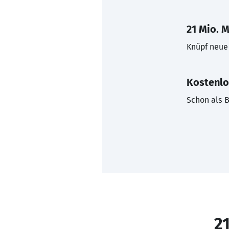
21 Mio. M
Knüpf neue 
Kostenlo
Schon als B
21