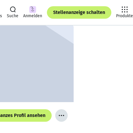
Stellenanzeige schalten
ts
Suche
Anmelden
Produkte
anzes Profil ansehen