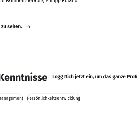
le Familientherapie, Philipp Ruland
e zu sehen.
Kenntnisse
Logg Dich jetzt ein, um das ganze Prof
management
Persönlichkeitsentwicklung