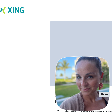
Nora Porsche
Basis
ist offen für Projekte. 🔎