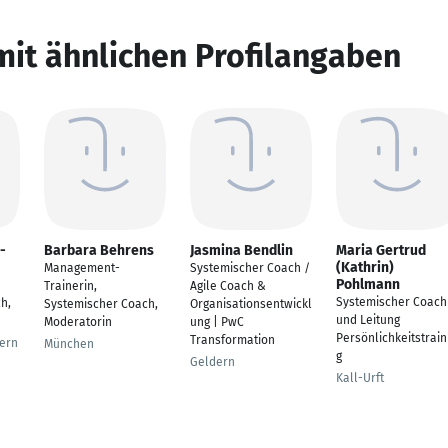
mit ähnlichen Profilangaben
-
Barbara Behrens
Jasmina Bendlin
Maria Gertrud
(Kathrin)
Management-
Systemischer Coach /
Pohlmann
Trainerin,
Agile Coach &
Systemischer Coach
h,
Systemischer Coach,
Organisationsentwickl
und Leitung
Moderatorin
ung | PwC
Persönlichkeitstrain
Transformation
ern
München
g
Geldern
Kall-Urft