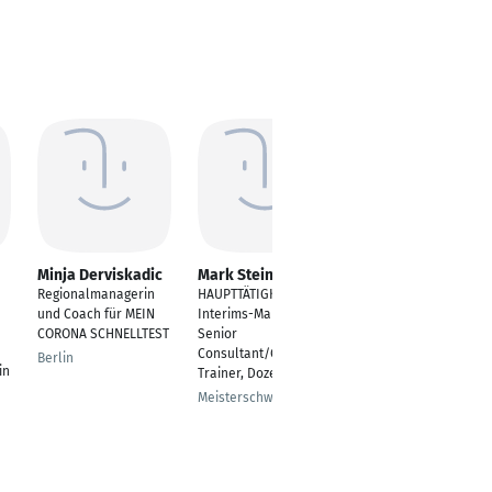
Minja Derviskadic
Mark Steiner
Christina Arndt-
Dinkel
Regionalmanagerin
HAUPTTÄTIGKEIT: CEO,
Zertifizierter
und Coach für MEIN
Interims-Manager,
systemischer
CORONA SCHNELLTEST
Senior
Coach,Therapeutin,Su
Consultant/Coach,
Berlin
in
pervisorin,Trainerin,B
Trainer, Dozent
eraterin
Meisterschwanden
Berlin