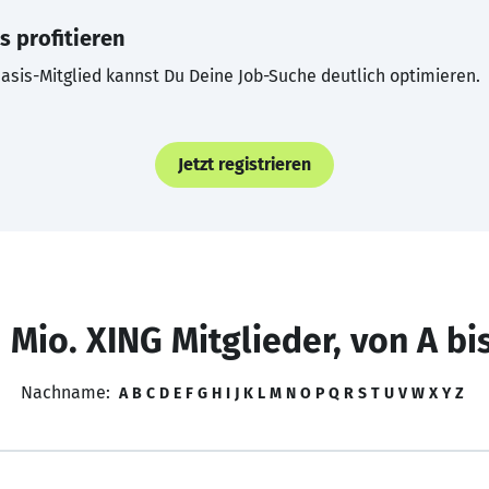
s profitieren
asis-Mitglied kannst Du Deine Job-Suche deutlich optimieren.
Jetzt registrieren
 Mio. XING Mitglieder, von A bi
Nachname:
A
B
C
D
E
F
G
H
I
J
K
L
M
N
O
P
Q
R
S
T
U
V
W
X
Y
Z