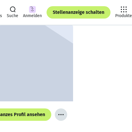
Stellenanzeige schalten
ts
Suche
Anmelden
Produkte
anzes Profil ansehen