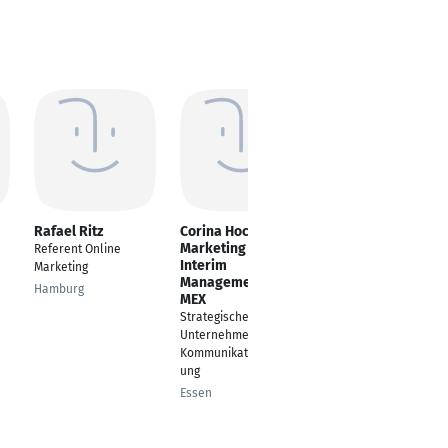
Rafael Ritz
Corina Hoch BtoB-
Laura Wolff
Marketing &
Referent Online
Business
Interim
Marketing
Development & New
Management D-
Business
Hamburg
MEX
Transformation -
Strategische
Management Trainee
Unternehmens- und
Hamburg
Kommunikationsberat
ung
Essen