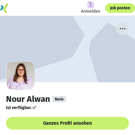
Job posten
Anmelden
Nour Alwan
Basis
ist verfügbar. ✅
Ganzes Profil ansehen