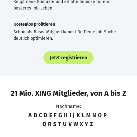
Knüpf neue Kontakte und erhalte Impulse für ein
besseres Job-Leben.
Kostenlos profitieren
Schon als Basis-Mitglied kannst Du Deine Job-Suche
deutlich optimieren.
Jetzt registrieren
21 Mio. XING Mitglieder, von A bis Z
Nachname:
A
B
C
D
E
F
G
H
I
J
K
L
M
N
O
P
Q
R
S
T
U
V
W
X
Y
Z