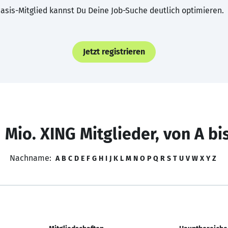
asis-Mitglied kannst Du Deine Job-Suche deutlich optimieren.
Jetzt registrieren
 Mio. XING Mitglieder, von A bi
Nachname:
A
B
C
D
E
F
G
H
I
J
K
L
M
N
O
P
Q
R
S
T
U
V
W
X
Y
Z