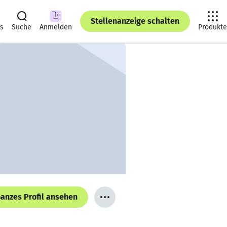
Stellenanzeige schalten
ts
Suche
Anmelden
Produkte
anzes Profil ansehen