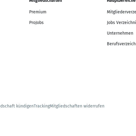
Mitgliedschaften
Hauptbereiche
Premium
Mitgliederverz
ProJobs
Jobs Verzeichn
Unternehmen
Berufsverzeich
edschaft kündigen
Tracking
Mitgliedschaften widerrufen