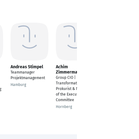
Andreas Stimpel
Achim
Sven Kauling
Zimmermann
Teammanager
Gründer und Inhaber
Group CIO | IT-
Projektmanagement
Engelskirchen
Transformation |
Hamburg
Prokurist & Member
g
of the Executive
Committee
Hornberg