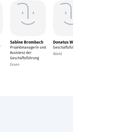
Sabine Brombach
Donatus Weber
Marco Steingräber
T
Projektmanagerin und
Geschäftsführer
Servicecenterleiter /
Assistenz der
Technischer
Wiehl
Geschäftsführung
Kundendienstleiter
Essen
Berlin