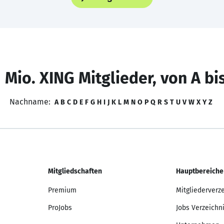
 Mio. XING Mitglieder, von A bi
Nachname:
A
B
C
D
E
F
G
H
I
J
K
L
M
N
O
P
Q
R
S
T
U
V
W
X
Y
Z
Mitgliedschaften
Hauptbereiche
Premium
Mitgliederverz
ProJobs
Jobs Verzeichn