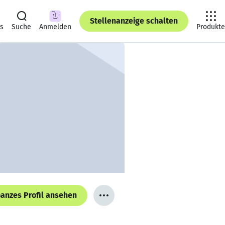
Stellenanzeige schalten
ts
Suche
Anmelden
Produkte
anzes Profil ansehen