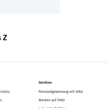
s Z
Services
eichnis
Personalgewinnung mit XING
is
Werben auf XING