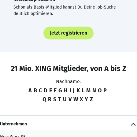
Schon als Basis-Mitglied kannst Du Deine Job-Suche
deutlich optimieren.
Jetzt registrieren
21 Mio. XING Mitglieder, von A bis Z
Nachname:
A
B
C
D
E
F
G
H
I
J
K
L
M
N
O
P
Q
R
S
T
U
V
W
X
Y
Z
Unternehmen
New Work SE