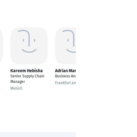
Kareem Hebisha
Adrian Manelski
Hetkumar Panara
Senior Supply Chain
Business Analyst
---
Manager
Frankfurt am Main
Schöllnach
Munich