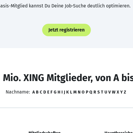
asis-Mitglied kannst Du Deine Job-Suche deutlich optimieren.
Jetzt registrieren
 Mio. XING Mitglieder, von A bi
Nachname:
A
B
C
D
E
F
G
H
I
J
K
L
M
N
O
P
Q
R
S
T
U
V
W
X
Y
Z