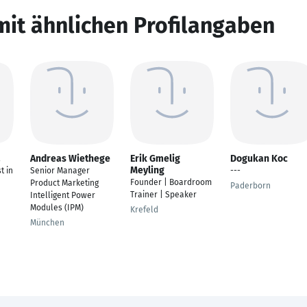
mit ähnlichen Profilangaben
a
Andreas Wiethege
Erik Gmelig
Dogukan Koc
Meyling
t in
Senior Manager
---
Founder | Boardroom
Product Marketing
Paderborn
Trainer | Speaker
Intelligent Power
Modules (IPM)
Krefeld
München