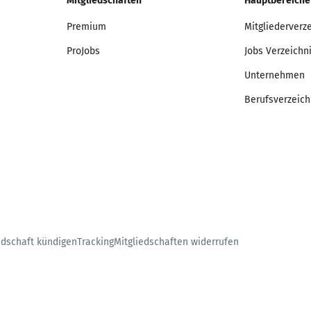
Mitgliedschaften
Hauptbereiche
Premium
Mitgliederverz
ProJobs
Jobs Verzeichn
Unternehmen
Berufsverzeich
edschaft kündigen
Tracking
Mitgliedschaften widerrufen