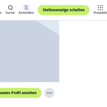
Stellenanzeige schalten
ts
Suche
Anmelden
Produkte
anzes Profil ansehen