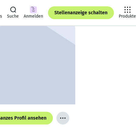
Stellenanzeige schalten
ts
Suche
Anmelden
Produkte
anzes Profil ansehen