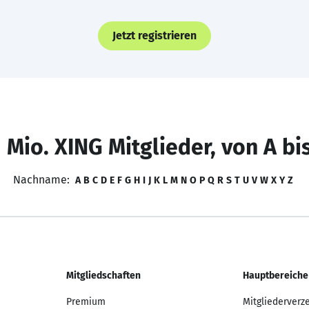
Jetzt registrieren
 Mio. XING Mitglieder, von A bi
Nachname:
A
B
C
D
E
F
G
H
I
J
K
L
M
N
O
P
Q
R
S
T
U
V
W
X
Y
Z
Mitgliedschaften
Hauptbereiche
Premium
Mitgliederverz