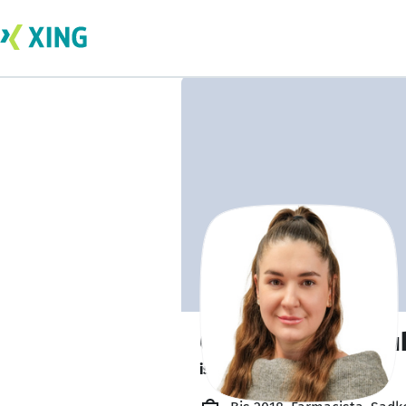
Olena Moskovchu
ist offen für Projekte. 🔎