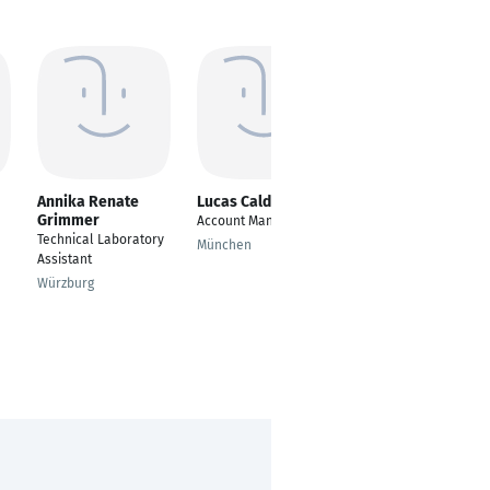
Annika Renate
Lucas Caldi Gomes
Bashar Zaito
Grimmer
Account Manager
Vertretender
Technical Laboratory
Apotheker
München
Assistant
Neuss
Würzburg