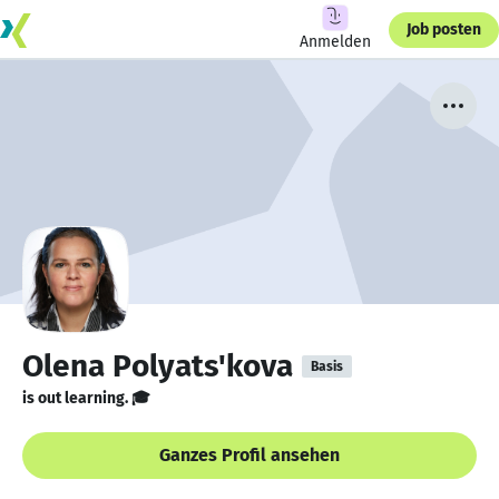
Job posten
Anmelden
Olena Polyats'kova
Basis
is out learning. 🎓
Ganzes Profil ansehen