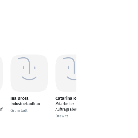
Ina Drost
Catarina Rohloff
Thomas Zeidler
Industriekauffrau
Mitarbeiter
Kaufmännischer
uf
Auftragsabwicklung
Angestellter
Grünstadt
Drewitz
Sulzberg