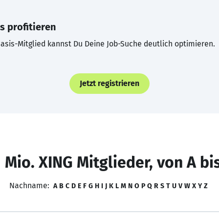
s profitieren
asis-Mitglied kannst Du Deine Job-Suche deutlich optimieren.
Jetzt registrieren
 Mio. XING Mitglieder, von A bi
Nachname:
A
B
C
D
E
F
G
H
I
J
K
L
M
N
O
P
Q
R
S
T
U
V
W
X
Y
Z