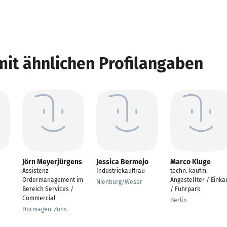
mit ähnlichen Profilangaben
Jörn Meyerjürgens
Jessica Bermejo
Marco Kluge
Assistenz
Industriekauffrau
techn. kaufm.
Ordermanagement im
Angestellter / Einka
Nienburg/Weser
Bereich Services /
/ Fuhrpark
Commercial
Berlin
Dormagen-Zons