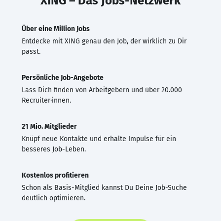
XING – Das Jobs-Netzwerk
Über eine Million Jobs
Entdecke mit XING genau den Job, der wirklich zu Dir
passt.
Persönliche Job-Angebote
Lass Dich finden von Arbeitgebern und über 20.000
Recruiter·innen.
21 Mio. Mitglieder
Knüpf neue Kontakte und erhalte Impulse für ein
besseres Job-Leben.
Kostenlos profitieren
Schon als Basis-Mitglied kannst Du Deine Job-Suche
deutlich optimieren.