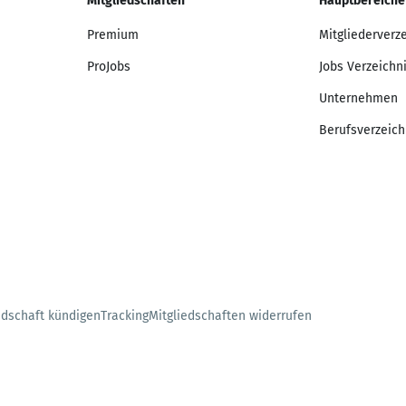
Mitgliedschaften
Hauptbereiche
Premium
Mitgliederverz
ProJobs
Jobs Verzeichn
Unternehmen
Berufsverzeich
edschaft kündigen
Tracking
Mitgliedschaften widerrufen