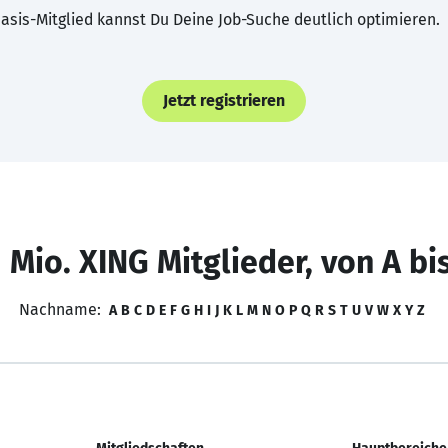
asis-Mitglied kannst Du Deine Job-Suche deutlich optimieren.
Jetzt registrieren
 Mio. XING Mitglieder, von A bi
Nachname:
A
B
C
D
E
F
G
H
I
J
K
L
M
N
O
P
Q
R
S
T
U
V
W
X
Y
Z