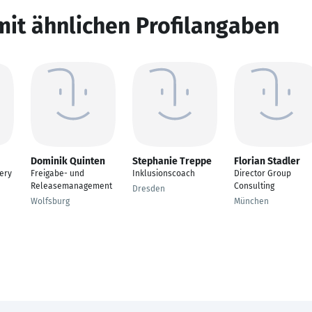
mit ähnlichen Profilangaben
Dominik Quinten
Stephanie Treppe
Florian Stadler
very
Freigabe- und
Inklusionscoach
Director Group
Releasemanagement
Consulting
Dresden
Wolfsburg
München