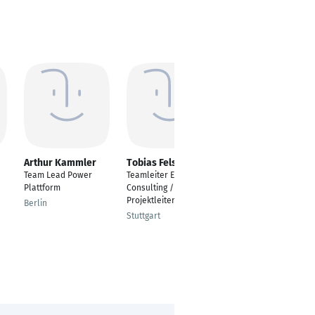
Arthur Kammler
Tobias Fels
Michael Weigelt
Team Lead Power
Teamleiter ERP-
Projektmanager
Plattform
Consulting /
Düsseldorf
Projektleiter
Berlin
Stuttgart