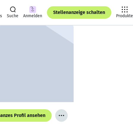
Stellenanzeige schalten
ts
Suche
Anmelden
Produkte
anzes Profil ansehen