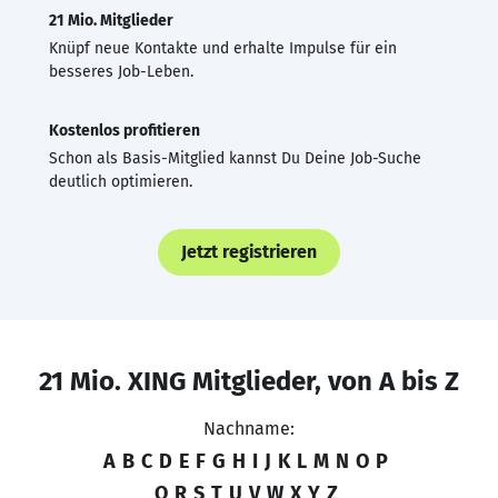
21 Mio. Mitglieder
Knüpf neue Kontakte und erhalte Impulse für ein
besseres Job-Leben.
Kostenlos profitieren
Schon als Basis-Mitglied kannst Du Deine Job-Suche
deutlich optimieren.
Jetzt registrieren
21 Mio. XING Mitglieder, von A bis Z
Nachname:
A
B
C
D
E
F
G
H
I
J
K
L
M
N
O
P
Q
R
S
T
U
V
W
X
Y
Z