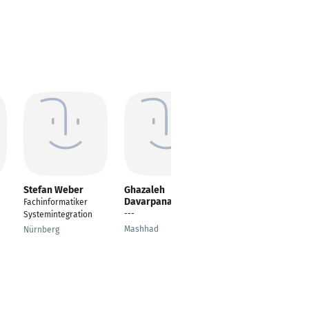
Stefan Weber
Ghazaleh
Marius Solomon
Davarpanah
Fachinformatiker
Netzwerktechniker
---
Systemintegration
Wien
Mashhad
Nürnberg