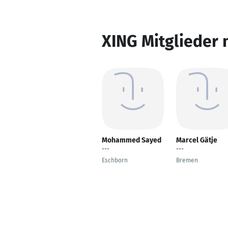
XING Mitglieder 
Mohammed Sayed
Marcel Gätje
---
---
Eschborn
Bremen