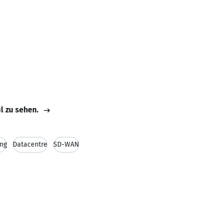
il zu sehen.
ing
Datacentre
SD-WAN