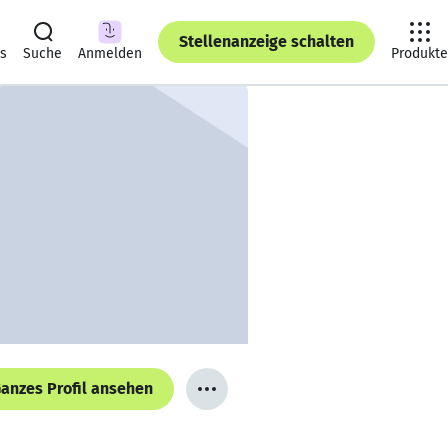
Stellenanzeige schalten
ts
Suche
Anmelden
Produkte
anzes Profil ansehen