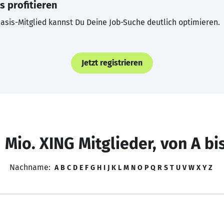
s profitieren
asis-Mitglied kannst Du Deine Job-Suche deutlich optimieren.
Jetzt registrieren
 Mio. XING Mitglieder, von A bi
Nachname:
A
B
C
D
E
F
G
H
I
J
K
L
M
N
O
P
Q
R
S
T
U
V
W
X
Y
Z