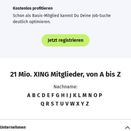
Kostenlos profitieren
Schon als Basis-Mitglied kannst Du Deine Job-Suche
deutlich optimieren.
Jetzt registrieren
21 Mio. XING Mitglieder, von A bis Z
Nachname:
A
B
C
D
E
F
G
H
I
J
K
L
M
N
O
P
Q
R
S
T
U
V
W
X
Y
Z
Unternehmen