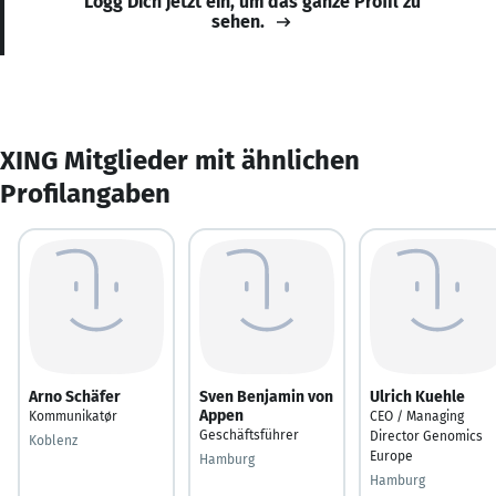
Logg Dich jetzt ein, um das ganze Profil zu
sehen.
XING Mitglieder mit ähnlichen
Profilangaben
Arno Schäfer
Sven Benjamin von
Ulrich Kuehle
Appen
Kommunikatør
CEO / Managing
Geschäftsführer
Director Genomics
Koblenz
Europe
Hamburg
Hamburg