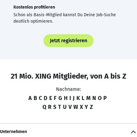
Kostenlos profitieren
Schon als Basis-Mitglied kannst Du Deine Job-Suche
deutlich optimieren.
Jetzt registrieren
21 Mio. XING Mitglieder, von A bis Z
Nachname:
A
B
C
D
E
F
G
H
I
J
K
L
M
N
O
P
Q
R
S
T
U
V
W
X
Y
Z
Unternehmen