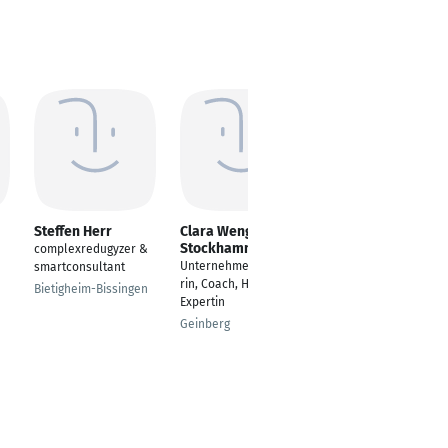
Steffen Herr
Clara Wenger-
Stefan Joachim
Stockhammer
complexredugyzer &
Business Consultant
Unternehmensberate
smartconsultant
Hausen am Bussen
rin, Coach, HR-
Bietigheim-Bissingen
Expertin
Geinberg