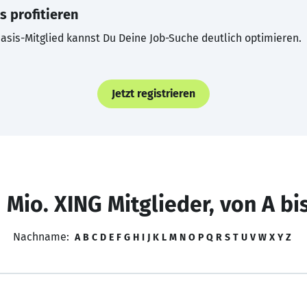
s profitieren
asis-Mitglied kannst Du Deine Job-Suche deutlich optimieren.
Jetzt registrieren
 Mio. XING Mitglieder, von A bi
Nachname:
A
B
C
D
E
F
G
H
I
J
K
L
M
N
O
P
Q
R
S
T
U
V
W
X
Y
Z