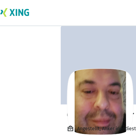
Osmn Bamberger
Angestellt, Anker inendiest