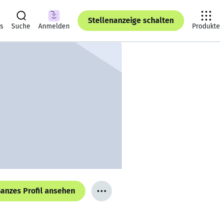
Stellenanzeige schalten
ts
Suche
Anmelden
Produkte
anzes Profil ansehen