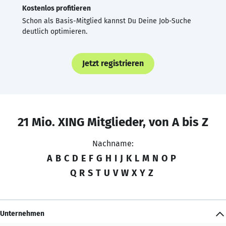
Kostenlos profitieren
Schon als Basis-Mitglied kannst Du Deine Job-Suche
deutlich optimieren.
Jetzt registrieren
21 Mio. XING Mitglieder, von A bis Z
Nachname:
A
B
C
D
E
F
G
H
I
J
K
L
M
N
O
P
Q
R
S
T
U
V
W
X
Y
Z
Unternehmen