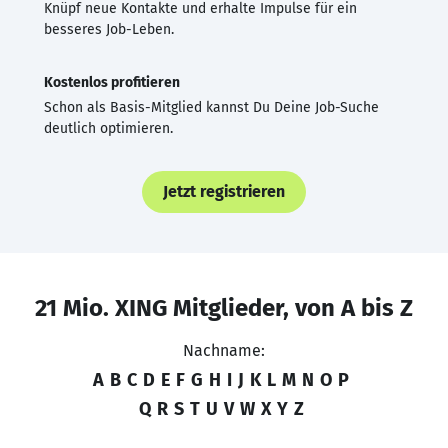
Knüpf neue Kontakte und erhalte Impulse für ein
besseres Job-Leben.
Kostenlos profitieren
Schon als Basis-Mitglied kannst Du Deine Job-Suche
deutlich optimieren.
Jetzt registrieren
21 Mio. XING Mitglieder, von A bis Z
Nachname:
A
B
C
D
E
F
G
H
I
J
K
L
M
N
O
P
Q
R
S
T
U
V
W
X
Y
Z