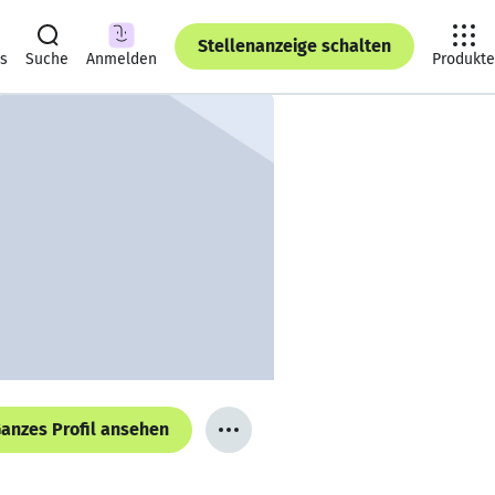
Stellenanzeige schalten
ts
Suche
Anmelden
Produkte
anzes Profil ansehen