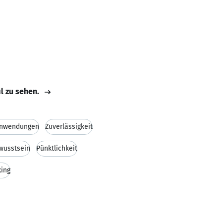
il zu sehen.
Anwendungen
Zuverlässigkeit
wusstsein
Pünktlichkeit
king