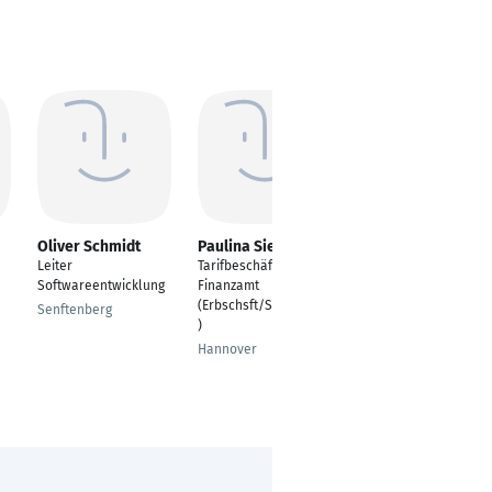
Oliver Schmidt
Paulina Siemes
Mario Brljak
Leiter
Tarifbeschäftigte beim
IT Client Support
Softwareentwicklung
Finanzamt
Analyst
(Erbschsft/Schenkung
Senftenberg
München
)
Hannover