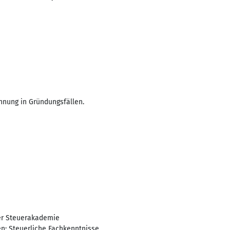
nung in Gründungsfällen.
der Steuerakademie
n: Steuerliche Fachkenntnisse,