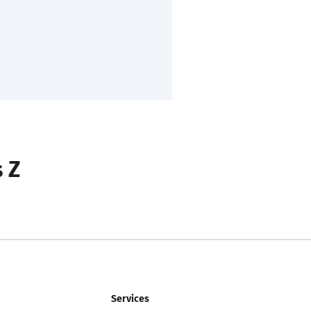
s Z
Services