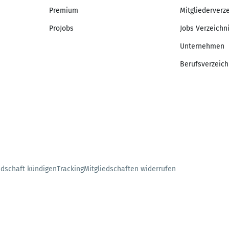
Premium
Mitgliederverz
ProJobs
Jobs Verzeichn
Unternehmen
Berufsverzeich
edschaft kündigen
Tracking
Mitgliedschaften widerrufen