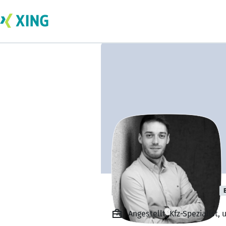
Pashalis Kofinas
Angestellt, Kfz-Spezialist,