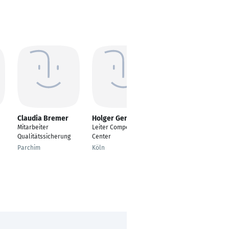
Claudia Bremer
Holger Gerlich
Raphael Hellen
Mitarbeiter
Leiter Competence
Senior Consultant
Qualitätssicherung
Center
München
Parchim
Köln