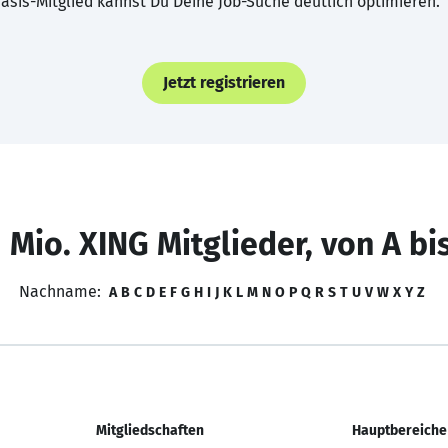
asis-Mitglied kannst Du Deine Job-Suche deutlich optimieren.
Jetzt registrieren
 Mio. XING Mitglieder, von A bi
Nachname:
A
B
C
D
E
F
G
H
I
J
K
L
M
N
O
P
Q
R
S
T
U
V
W
X
Y
Z
Mitgliedschaften
Hauptbereiche