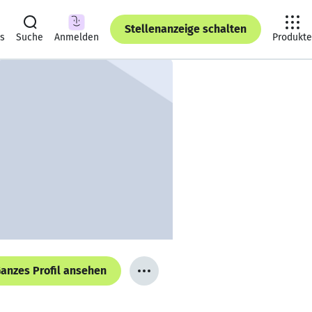
Stellenanzeige schalten
ts
Suche
Anmelden
Produkte
anzes Profil ansehen