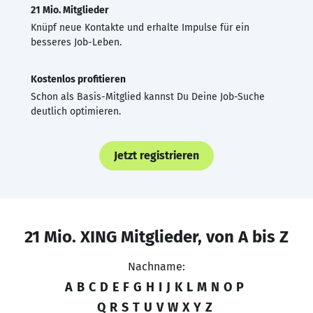
21 Mio. Mitglieder
Knüpf neue Kontakte und erhalte Impulse für ein
besseres Job-Leben.
Kostenlos profitieren
Schon als Basis-Mitglied kannst Du Deine Job-Suche
deutlich optimieren.
Jetzt registrieren
21 Mio. XING Mitglieder, von A bis Z
Nachname:
A
B
C
D
E
F
G
H
I
J
K
L
M
N
O
P
Q
R
S
T
U
V
W
X
Y
Z