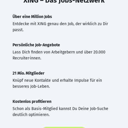
XING – Das Jobs-Netzwerk
Über eine Million Jobs
Entdecke mit XING genau den Job, der wirklich zu Dir
passt.
Persönliche Job-Angebote
Lass Dich finden von Arbeitgebern und über 20.000
Recruiter·innen.
21 Mio. Mitglieder
Knüpf neue Kontakte und erhalte Impulse für ein
besseres Job-Leben.
Kostenlos profitieren
Schon als Basis-Mitglied kannst Du Deine Job-Suche
deutlich optimieren.