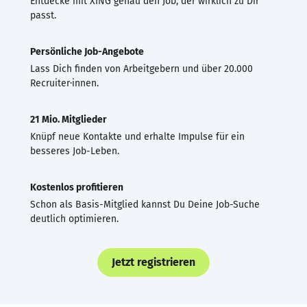
Entdecke mit XING genau den Job, der wirklich zu Dir
passt.
Persönliche Job-Angebote
Lass Dich finden von Arbeitgebern und über 20.000
Recruiter·innen.
21 Mio. Mitglieder
Knüpf neue Kontakte und erhalte Impulse für ein
besseres Job-Leben.
Kostenlos profitieren
Schon als Basis-Mitglied kannst Du Deine Job-Suche
deutlich optimieren.
Jetzt registrieren