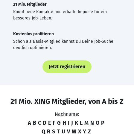
21 Mio. Mitglieder
Knüpf neue Kontakte und erhalte Impulse für ein
besseres Job-Leben.
Kostenlos profitieren
Schon als Basis-Mitglied kannst Du Deine Job-Suche
deutlich optimieren.
Jetzt registrieren
21 Mio. XING Mitglieder, von A bis Z
Nachname:
A
B
C
D
E
F
G
H
I
J
K
L
M
N
O
P
Q
R
S
T
U
V
W
X
Y
Z