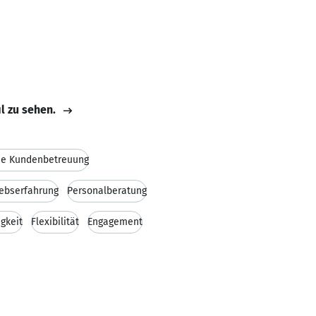
il zu sehen.
he Kundenbetreuung
iebserfahrung
Personalberatung
gkeit
Flexibilität
Engagement