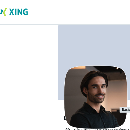
Patrick Mattes
Basi
ist offen für Projekte. 🔎