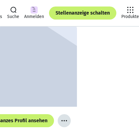
Stellenanzeige schalten
ts
Suche
Anmelden
Produkte
anzes Profil ansehen