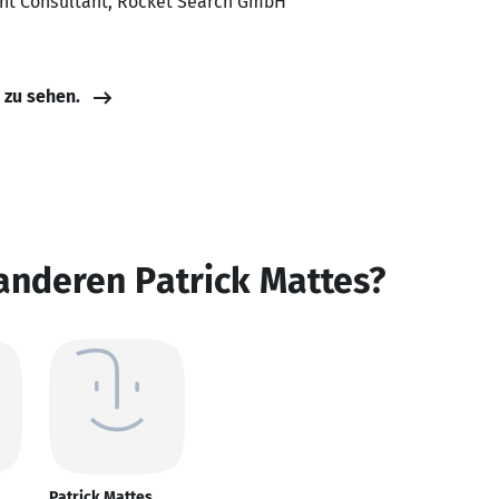
ent Consultant, Rocket Search GmbH
e zu sehen.
anderen Patrick Mattes?
Patrick Mattes