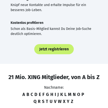
Knüpf neue Kontakte und erhalte Impulse für ein
besseres Job-Leben.
Kostenlos profitieren
Schon als Basis-Mitglied kannst Du Deine Job-Suche
deutlich optimieren.
Jetzt registrieren
21 Mio. XING Mitglieder, von A bis Z
Nachname:
A
B
C
D
E
F
G
H
I
J
K
L
M
N
O
P
Q
R
S
T
U
V
W
X
Y
Z