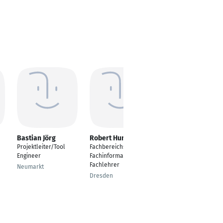
Bastian Jörg
Robert Humbsch
Nicole Neitzke
Projektleiter/Tool
Fachbereichsleiter
Salesforce
Engineer
Fachinformatiker,
Consultant
Fachlehrer
Neumarkt
Dresden
Dresden