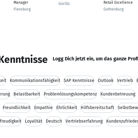
Manager
Retail Excellence
Görlitz
Flensburg
Gothenburg
Kenntnisse
Logg Dich jetzt ein, um das ganze Prof
keit
Kommunikationsfähigkeit
SAP Kenntnisse
Outlook
Vertrieb
erung
Belastbarkeit
Problemlösungskompetenz
Kundenbetreuung
Freundlichkeit
Empathie
Ehrlichkeit
Hilfsbereitschaft
Selbstbew
freudigkeit
Loyalität
Deutsch
Vertriebserfahrung
Kundenzufriede