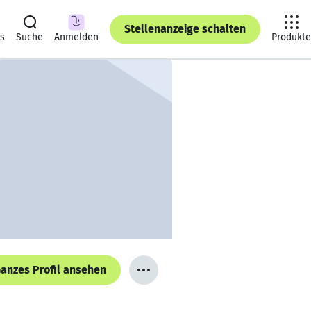
Stellenanzeige schalten
ts
Suche
Anmelden
Produkte
anzes Profil ansehen