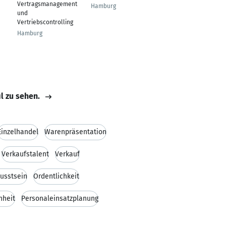
Vertragsmanagement
Hamburg
Horst
und
Vertriebscontrolling
Hamburg
il zu sehen.
Einzelhandel
Warenpräsentation
Verkaufstalent
Verkauf
usstsein
Ordentlichkeit
nheit
Personaleinsatzplanung