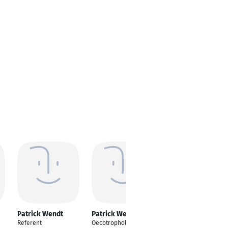
Patrick Wendt
Patrick Wendt
Patrick Wendt
Referent
Oecotrophologie
Project Engineer