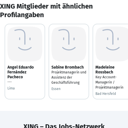
XING Mitglieder mit ähnlichen
Profilangaben
Angel Eduardo
Sabine Brombach
Madeleine
Fernández
Rossbach
Projektmanagerin und
Pacheco
Key-Account-
Assistenz der
---
Managerin /
Geschäftsführung
Projektmanagerin
Lima
Essen
Bad Hersfeld
XING – Das Jobs-Netzwerk