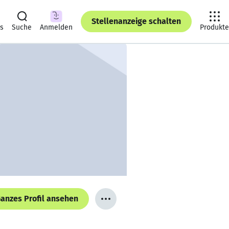
Stellenanzeige schalten
ts
Suche
Anmelden
Produkte
anzes Profil ansehen