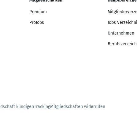
Mitgliedschaften
Hauptbereiche
Premium
Mitgliederverz
ProJobs
Jobs Verzeichn
Unternehmen
Berufsverzeich
edschaft kündigen
Tracking
Mitgliedschaften widerrufen