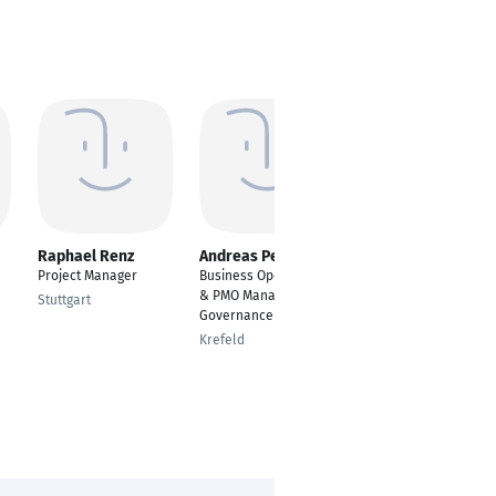
Raphael Renz
Andreas Peters
Peter Liedloff
Project Manager
Business Operations
Fabrikbetriebsassiste
& PMO Manager |
nt/ Projektleiter
Stuttgart
Governance & Scaling
Zielitz
Krefeld