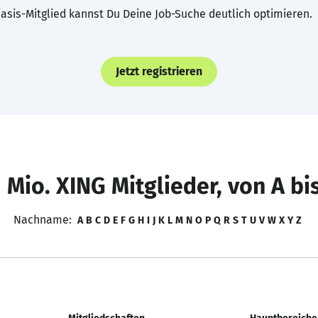
asis-Mitglied kannst Du Deine Job-Suche deutlich optimieren.
Jetzt registrieren
 Mio. XING Mitglieder, von A bi
Nachname:
A
B
C
D
E
F
G
H
I
J
K
L
M
N
O
P
Q
R
S
T
U
V
W
X
Y
Z