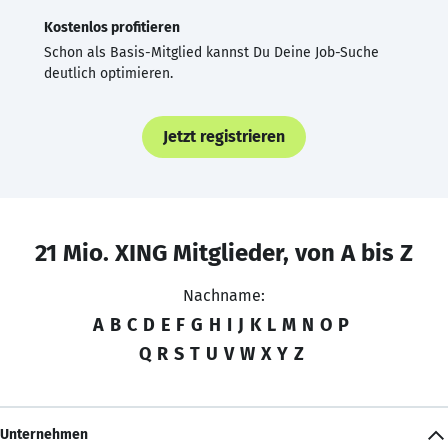
Kostenlos profitieren
Schon als Basis-Mitglied kannst Du Deine Job-Suche
deutlich optimieren.
Jetzt registrieren
21 Mio. XING Mitglieder, von A bis Z
Nachname:
A
B
C
D
E
F
G
H
I
J
K
L
M
N
O
P
Q
R
S
T
U
V
W
X
Y
Z
Unternehmen